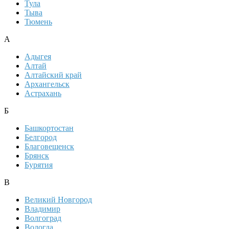
Тула
Тыва
Тюмень
А
Адыгея
Алтай
Алтайский край
Архангельск
Астрахань
Б
Башкортостан
Белгород
Благовещенск
Брянск
Бурятия
В
Великий Новгород
Владимир
Волгоград
Вологда