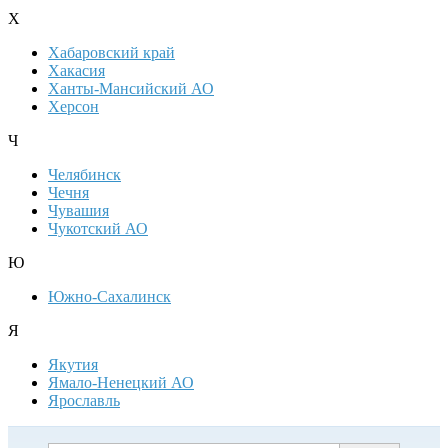
Х
Хабаровский край
Хакасия
Ханты-Мансийский АО
Херсон
Ч
Челябинск
Чечня
Чувашия
Чукотский АО
Ю
Южно-Сахалинск
Я
Якутия
Ямало-Ненецкий АО
Ярославль
Дополнительная информация