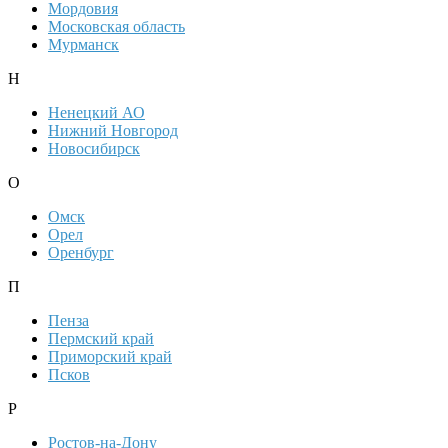
Мордовия
Московская область
Мурманск
Н
Ненецкий АО
Нижний Новгород
Новосибирск
О
Омск
Орел
Оренбург
П
Пенза
Пермский край
Приморский край
Псков
Р
Ростов-на-Дону