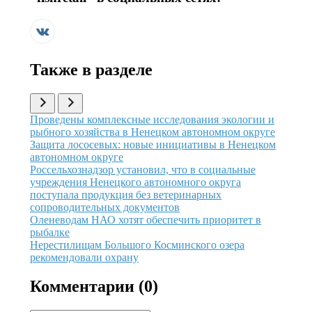
Также в разделе
Иллюстрация новости
Проведены комплексные исследования экологии и
рыбного хозяйства в Ненецком автономном округе
Иллюстрация новости
Защита лососевых: новые инициативы в Ненецком
автономном округе
Иллюстрация новости
Россельхознадзор установил, что в социальные
учреждения Ненецкого автономного округа
поступала продукция без ветеринарных
сопроводительных документов
Иллюстрация новости
Оленеводам НАО хотят обеспечить приоритет в
рыбалке
Иллюстрация новости
Нерестилищам Большого Косминского озера
рекомендовали охрану
Комментарии (
0
)