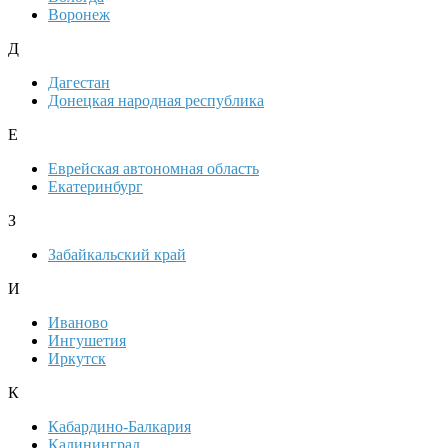
Воронеж
Д
Дагестан
Донецкая народная республика
Е
Еврейская автономная область
Екатеринбург
З
Забайкальский край
И
Иваново
Ингушетия
Иркутск
К
Кабардино-Балкария
Калининград