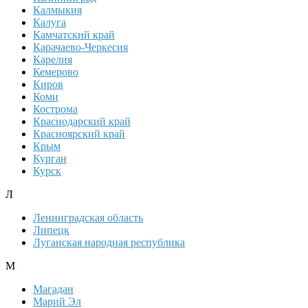
Калмыкия
Калуга
Камчатский край
Карачаево-Черкесия
Карелия
Кемерово
Киров
Коми
Кострома
Краснодарский край
Красноярский край
Крым
Курган
Курск
Л
Ленинградская область
Липецк
Луганская народная республика
М
Магадан
Марий Эл