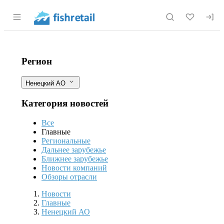
Раздел навигации по сайту fishretail.r
Предприятия по переработке рыбы 
Фильтры
Регион
Ненецкий АО
Категория новостей
Все
Главные
Региональные
Дальнее зарубежье
Ближнее зарубежье
Новости компаний
Обзоры отрасли
Новости
Разделы
Новости
Главные
Ненецкий АО